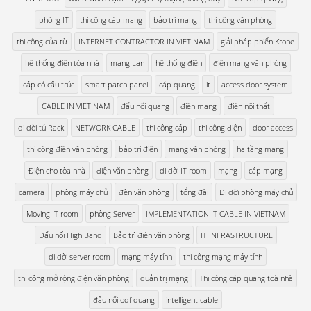
phòng IT
thi công cáp mạng
bảo trì mạng
thi công văn phòng
thi công cửa từ
INTERNET CONTRACTOR IN VIET NAM
giải pháp phiến Krone
hệ thống điện tòa nhà
mạng Lan
hệ thống điện
điện mạng văn phòng
cáp có cấu trúc
smart patch panel
cáp quang
it
access door system
CABLE IN VIET NAM
đấu nối quang
điện mạng
điện nội thất
di dời tủ Rack
NETWORK CABLE
thi công cáp
thi công điện
door access
thi công điện văn phòng
bảo trì điện
mạng văn phòng
hạ tầng mạng
Điện cho tòa nhà
điện văn phòng
di dời IT room
mạng
cáp mạng
camera
phòng máy chủ
đèn văn phòng
tổng đài
Di dời phòng máy chủ
Moving IT room
phòng Server
IMPLEMENTATION IT CABLE IN VIETNAM
Đấu nối High Band
Bảo trì điện văn phòng
IT INFRASTRUCTURE
di dời server room
mạng máy tính
thi công mạng máy tính
thi công mở rộng điện văn phòng
quản trị mạng
Thi công cáp quang toà nhà
đấu nối odf quang
intelligent cable