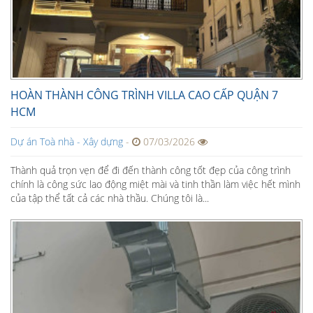
HOÀN THÀNH CÔNG TRÌNH VILLA CAO CẤP QUẬN 7
HCM
Dự án Toà nhà - Xây dựng
-
07/03/2026
Thành quả trọn vẹn để đi đến thành công tốt đẹp của công trình
chính là công sức lao động miệt mài và tinh thần làm việc hết mình
của tập thể tất cả các nhà thầu. Chúng tôi là...