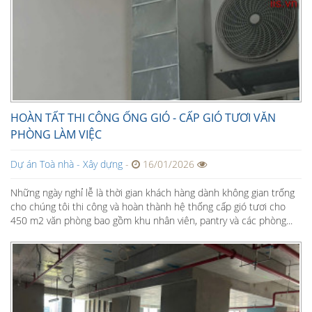
HOÀN TẤT THI CÔNG ỐNG GIÓ - CẤP GIÓ TƯƠI VĂN
PHÒNG LÀM VIỆC
Dự án Toà nhà - Xây dựng
-
16/01/2026
Những ngày nghỉ lễ là thời gian khách hàng dành không gian trống
cho chúng tôi thi công và hoàn thành hệ thống cấp gió tươi cho
450 m2 văn phòng bao gồm khu nhân viên, pantry và các phòng...