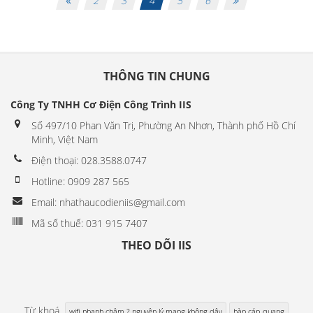
2
3
4
5
6
THÔNG TIN CHUNG
Công Ty TNHH Cơ Điện Công Trình IIS
Số 497/10 Phan Văn Trị, Phường An Nhơn, Thành phố Hồ Chí
Minh, Việt Nam
Điện thoại: 028.3588.0747
Hotline: 0909 287 565
Email: nhathaucodieniis@gmail.com
Mã số thuế: 031 915 7407
THEO DÕI IIS
Từ khoá
wifi nhanh chậm ? nguyên lý mạng không dây
hàn cáp quang