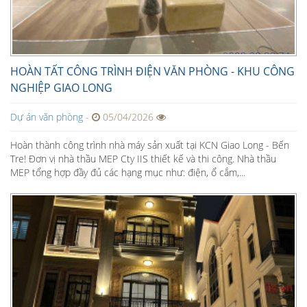
HOÀN TẤT CÔNG TRÌNH ĐIỆN VĂN PHÒNG - KHU CÔNG
NGHIỆP GIAO LONG
Dự án văn phòng
-
05/04/2026
Hoàn thành công trình nhà máy sản xuất tại KCN Giao Long - Bến
Tre! Đơn vị nhà thầu MEP Cty IIS thiết kế và thi công. Nhà thầu
MEP tổng hợp đầy đủ các hạng mục như: điện, ổ cắm,...