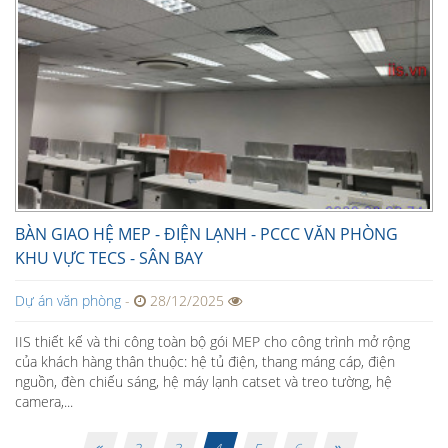
BÀN GIAO HỆ MEP - ĐIỆN LẠNH - PCCC VĂN PHÒNG
KHU VỰC TECS - SÂN BAY
Dự án văn phòng
-
28/12/2025
IIS thiết kế và thi công toàn bộ gói MEP cho công trình mở rộng
của khách hàng thân thuộc: hệ tủ điện, thang máng cáp, điện
nguồn, đèn chiếu sáng, hệ máy lạnh catset và treo tường, hệ
camera,...