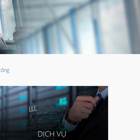
 công
DỊCH VỤ