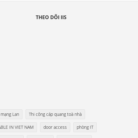
THEO DÕI IIS
mạng Lan
Thi công cáp quang toà nhà
BLE IN VIET NAM
door access
phòng IT