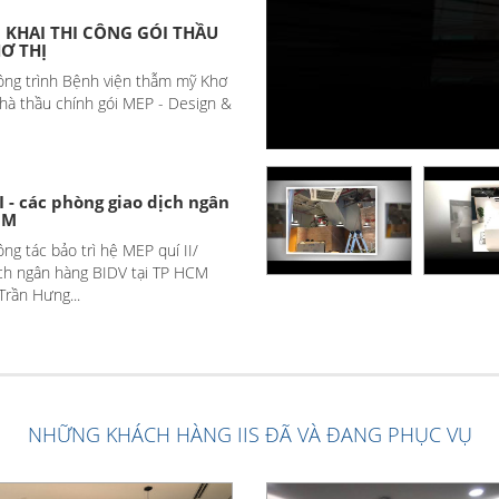
 KHAI THI CÔNG GÓI THẦU
HƠ THỊ
ông trình Bệnh viện thẫm mỹ Khơ
 nhà thầu chính gói MEP - Design &
I - các phòng giao dịch ngân
CM
ông tác bảo trì hệ MEP quí II/
ch ngân hàng BIDV tại TP HCM
rần Hưng...
NHỮNG KHÁCH HÀNG IIS ĐÃ VÀ ĐANG PHỤC VỤ