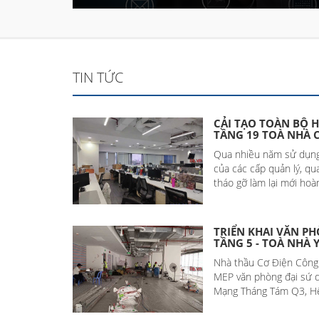
TIN TỨC
CẢI TẠO TOÀN BỘ H
TẦNG 19 TOÀ NHÀ C
Qua nhiều năm sử dụng,
của các cấp quản lý, qua
tháo gỡ làm lại mới hoàn
TRIỂN KHAI VĂN PH
TẦNG 5 - TOÀ NHÀ 
Nhà thầu Cơ Điện Công T
MEP văn phòng đại sứ q
Mạng Tháng Tám Q3, Hệ