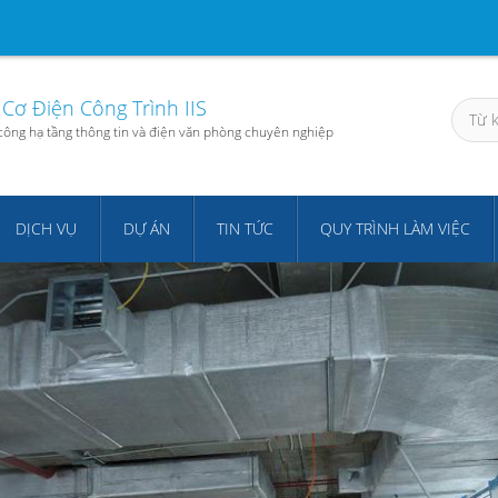
Cơ Điện Công Trình IIS
i công hạ tầng thông tin và điện văn phòng chuyên nghiệp
DỊCH VỤ
DỰ ÁN
TIN TỨC
QUY TRÌNH LÀM VIỆC