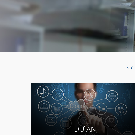
Sự h
DỰ ÁN