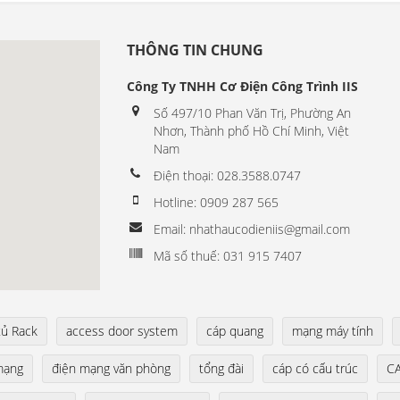
THÔNG TIN CHUNG
Công Ty TNHH Cơ Điện Công Trình IIS
Số 497/10 Phan Văn Trị, Phường An
Nhơn, Thành phố Hồ Chí Minh, Việt
Nam
Điện thoại: 028.3588.0747
Hotline: 0909 287 565
Email: nhathaucodieniis@gmail.com
Mã số thuế: 031 915 7407
tủ Rack
access door system
cáp quang
mạng máy tính
mạng
điện mạng văn phòng
tổng đài
cáp có cấu trúc
CA