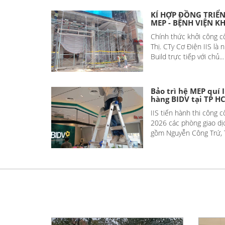
KÍ HỢP ĐỒNG TRIỂN
MEP - BỆNH VIỆN K
Chính thức khởi công c
Thị. CTy Cơ Điện IIS là
Build trực tiếp với chủ...
Bảo trì hệ MEP quí I
hàng BIDV tại TP H
IIS tiến hành thi công c
2026 các phòng giao dị
gồm Nguyễn Công Trứ, T