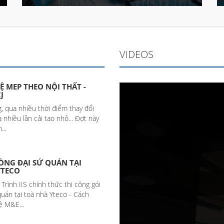
VIDEOS
Ệ MEP THEO NỘI THẤT -
J
 qua nhiều thời điểm thay đổi
 nhiều lần cải tao nhỏ... Đợt này
...
ÒNG ĐẠI SỨ QUÁN TẠI
YTECO
rình IIS chính thức thi công gói
uán tại toà nhà Yteco - Cách
 M&E...