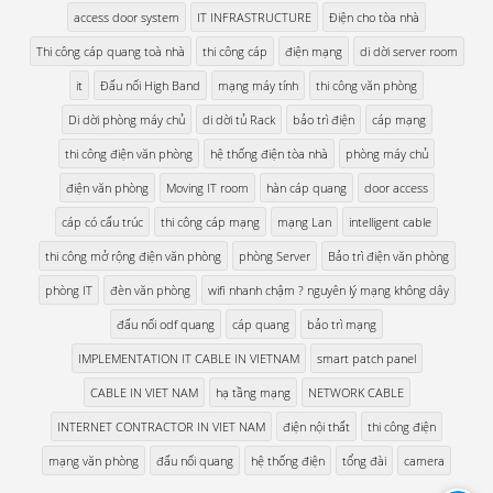
access door system
IT INFRASTRUCTURE
Điện cho tòa nhà
Thi công cáp quang toà nhà
thi công cáp
điện mạng
di dời server room
it
Đấu nối High Band
mạng máy tính
thi công văn phòng
Di dời phòng máy chủ
di dời tủ Rack
bảo trì điện
cáp mạng
thi công điện văn phòng
hệ thống điện tòa nhà
phòng máy chủ
điện văn phòng
Moving IT room
hàn cáp quang
door access
cáp có cấu trúc
thi công cáp mạng
mạng Lan
intelligent cable
thi công mở rộng điện văn phòng
phòng Server
Bảo trì điện văn phòng
phòng IT
đèn văn phòng
wifi nhanh chậm ? nguyên lý mạng không dây
đấu nối odf quang
cáp quang
bảo trì mạng
IMPLEMENTATION IT CABLE IN VIETNAM
smart patch panel
CABLE IN VIET NAM
hạ tầng mạng
NETWORK CABLE
INTERNET CONTRACTOR IN VIET NAM
điện nội thất
thi công điện
mạng văn phòng
đấu nối quang
hệ thống điện
tổng đài
camera