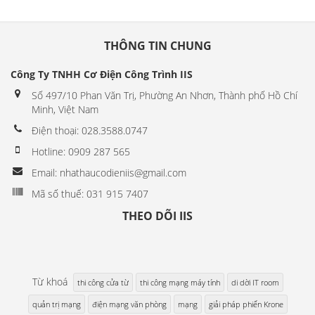
THÔNG TIN CHUNG
Công Ty TNHH Cơ Điện Công Trình IIS
Số 497/10 Phan Văn Trị, Phường An Nhơn, Thành phố Hồ Chí
Minh, Việt Nam
Điện thoại: 028.3588.0747
Hotline: 0909 287 565
Email: nhathaucodieniis@gmail.com
Mã số thuế: 031 915 7407
THEO DÕI IIS
Từ khoá
thi công cửa từ
thi công mạng máy tính
di dời IT room
quản trị mạng
điện mạng văn phòng
mạng
giải pháp phiến Krone