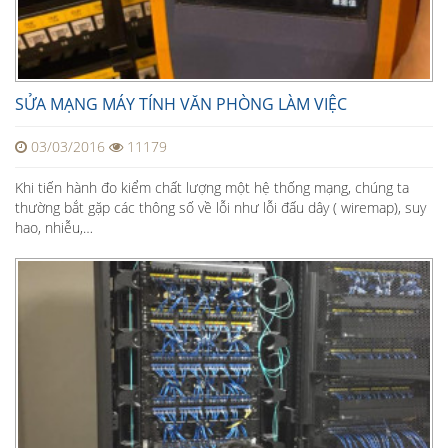
SỬA MẠNG MÁY TÍNH VĂN PHÒNG LÀM VIỆC
03/03/2016
11179
Khi tiến hành đo kiểm chất lượng một hệ thống mạng, chúng ta
thường bắt gặp các thông số về lỗi như lỗi đấu dây ( wiremap), suy
hao, nhiễu,…