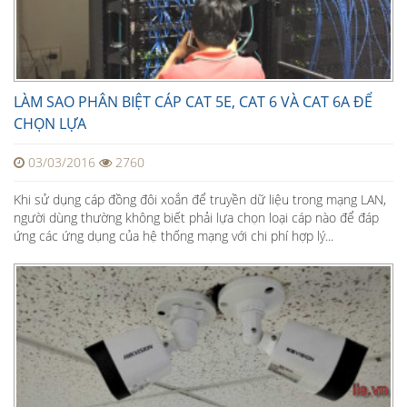
LÀM SAO PHÂN BIỆT CÁP CAT 5E, CAT 6 VÀ CAT 6A ĐỂ
CHỌN LỰA
03/03/2016
2760
Khi sử dụng cáp đồng đôi xoắn để truyền dữ liệu trong mạng LAN,
người dùng thường không biết phải lựa chọn loại cáp nào để đáp
ứng các ứng dụng của hệ thống mạng với chi phí hợp lý...