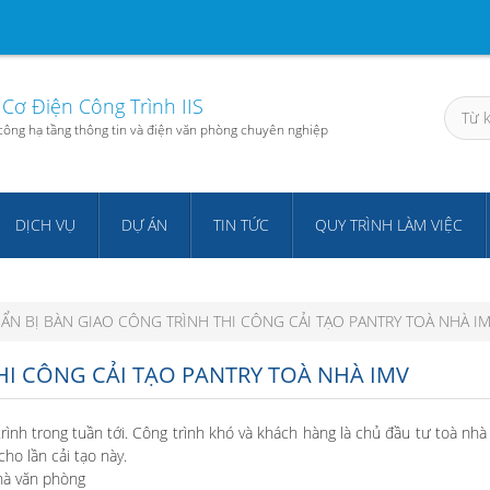
Cơ Điện Công Trình IIS
i công hạ tầng thông tin và điện văn phòng chuyên nghiệp
DỊCH VỤ
DỰ ÁN
TIN TỨC
QUY TRÌNH LÀM VIỆC
ẨN BỊ BÀN GIAO CÔNG TRÌNH THI CÔNG CẢI TẠO PANTRY TOÀ NHÀ I
HI CÔNG CẢI TẠO PANTRY TOÀ NHÀ IMV
ình trong tuần tới. Công trình khó và khách hàng là chủ đầu tư toà nhà
cho lần cải tạo này.
nhà văn phòng