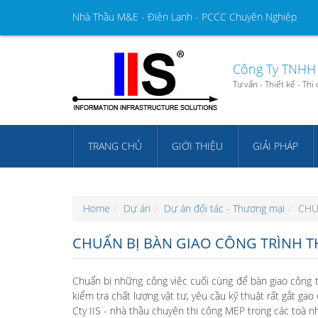
Nhà Thầu M&E - Điện Lạnh - PCCC Chuyên Nghiệp
Công Ty TNHH 
Tư vấn - Thiết kế - Th
TRANG CHỦ
GIỚI THIỆU
GIẢI PHÁP
Home
Dự án
Dự án đối tác - Thương mại
CHU
CHUẨN BỊ BÀN GIAO CÔNG TRÌNH T
Chuẩn bị những công việc cuối cùng để bàn giao công tr
kiểm tra chất lượng vật tư, yêu cầu kỹ thuật rất gắt gao 
Cty IIS - nhà thầu chuyên thi công MEP trong các toà 