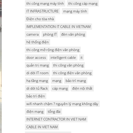
thi công mạng máy tính
thi công cáp mạng
IT INFRASTRUCTURE
mạng máy tính
Điện cho tòa nhà
IMPLEMENTATION IT CABLE IN VIETNAM
camera
phòng IT
đèn văn phòng
hệ thống điện
thi công mở rộng điện văn phòng
door access
intelligent cable
it
quản trị mạng
thi công văn phòng
di dời IT room
thi công điện văn phòng
hạ tầng mạng
mạng
bảo trì mạng
di dời tủ Rack
cáp mạng
điện nội thất
bảo trì điện
wifi nhanh chậm ? nguyên lý mạng không dây
điện mạng
tổng đài
INTERNET CONTRACTOR IN VIET NAM
CABLE IN VIET NAM