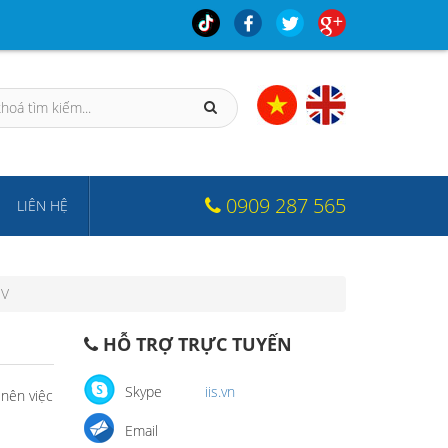
0909 287 565
LIÊN HỆ
MV
HỖ TRỢ TRỰC TUYẾN
Skype
iis.vn
 nên việc
Email