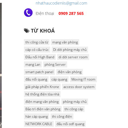
nhathaucodieniis@gmail.com
Điện thoại
0909 287 565
TỪ KHOÁ
thi công cửa từ
mạng văn phòng
cáp có cấu trúc
Di dời phòng máy chủ
Đấu nối High Band
di dời server room
mạng Lan
phòng Server
smart patch panel
điện văn phòng
đấu nối quang
cáp quang
Moving IT room
giải pháp phiến Krone
access door system
hệ thống điện tòa nhà
điện mạng văn phòng
phòng máy chủ
Bảo trì điện văn phòng
thi công cáp
hàn cáp quang
thi công điện
NETWORK CABLE
đấu nối odf quang