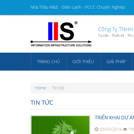
Nhà Thầu M&E - Điện Lạnh - PCCC Chuyên Nghiệp
Công Ty TNHH 
Tư vấn - Thiết kế - Th
TRANG CHỦ
GIỚI THIỆU
GIẢI PHÁP
Home
Tin tức
TIN TỨC
TRIỂN KHAI DỰ 
03/03/2016
10