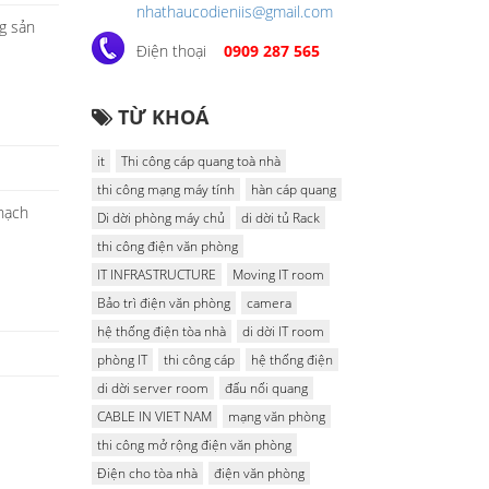
nhathaucodieniis@gmail.com
ng sản
Điện thoại
0909 287 565
TỪ KHOÁ
it
Thi công cáp quang toà nhà
thi công mạng máy tính
hàn cáp quang
Thạch
Di dời phòng máy chủ
di dời tủ Rack
thi công điện văn phòng
IT INFRASTRUCTURE
Moving IT room
Bảo trì điện văn phòng
camera
hệ thống điện tòa nhà
di dời IT room
phòng IT
thi công cáp
hệ thống điện
di dời server room
đấu nối quang
CABLE IN VIET NAM
mạng văn phòng
thi công mở rộng điện văn phòng
Điện cho tòa nhà
điện văn phòng