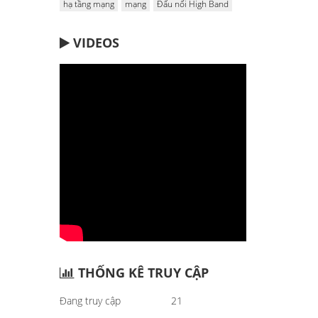
hạ tầng mạng
mạng
Đấu nối High Band
VIDEOS
THỐNG KÊ TRUY CẬP
Đang truy cập
21