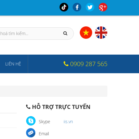
0909 287 565
LIÊN HỆ
HỖ TRỢ TRỰC TUYẾN
Skype
iis.vn
Email