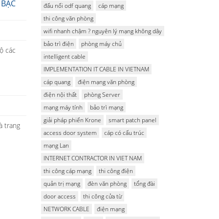
 BẠC
đấu nối odf quang
cáp mạng
thi công văn phòng
wifi nhanh chậm ? nguyên lý mạng không dây
bảo trì điện
phòng máy chủ
bộ các
intelligent cable
IMPLEMENTATION IT CABLE IN VIETNAM
cáp quang
điện mạng văn phòng
điện nội thất
phòng Server
mạng máy tính
bảo trì mạng
giải pháp phiến Krone
smart patch panel
à trang
access door system
cáp có cấu trúc
mạng Lan
INTERNET CONTRACTOR IN VIET NAM
thi công cáp mạng
thi công điện
quản trị mạng
đèn văn phòng
tổng đài
door access
thi công cửa từ
NETWORK CABLE
điện mạng