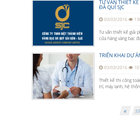
TƯ VẤN THIẾT K
ĐÁ QUÍ SJC
03/03/2016
13
Tư vấn thiết kế giải
cửa hàng vàng bạc đá 
TRIỂN KHAI DỰ Á
03/03/2016
10
Thiết kế thi công toà
trí, máy lạnh, hệ thố
5