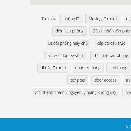
Từ khoá
phòng IT
Moving IT room
di
điện văn phòng
Bảo trì điện văn phò
Di dời phòng máy chủ
cáp có cấu trúc
access door system
thi công văn phòng
di dời IT room
quản trị mạng
cáp mạng
tổng đài
door access
IN
wifi nhanh chậm ? nguyên lý mạng không dây
ph
© 2