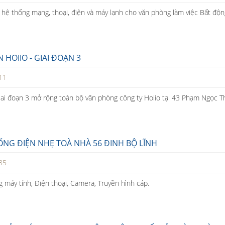
bộ hệ thống mạng, thoại, điện và máy lạnh cho văn phòng làm việc Bất độ
 HOIIO - GIAI ĐOẠN 3
11
 giai đoạn 3 mở rộng toàn bộ văn phòng công ty Hoiio tại 43 Phạm Ngọc 
ỐNG ĐIỆN NHẸ TOÀ NHÀ 56 ĐINH BỘ LĨNH
85
máy tính, Điện thoại, Camera, Truyền hình cáp.