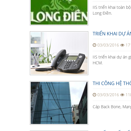
IIS triển khai toàn 
Long Điền.
TRIỂN KHAI DỰ ÁN
03/03/2016
17
IIS triển khai dự án
HCM.
THI CÔNG HỆ TH
03/03/2016
11
Cáp Back Bone, Mạng 