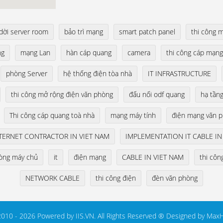
 dời server room
bảo trì mạng
smart patch panel
thi công 
ng
mạng Lan
hàn cáp quang
camera
thi công cáp mạng
phòng Server
hệ thống điện tòa nhà
IT INFRASTRUCTURE
thi công mở rộng điện văn phòng
đấu nối odf quang
hạ tần
Thi công cáp quang toà nhà
mạng máy tính
điện mạng văn 
TERNET CONTRACTOR IN VIET NAM
IMPLEMENTATION IT CABLE IN
òng máy chủ
it
điện mạng
CABLE IN VIET NAM
thi côn
NETWORK CABLE
thi công điện
đèn văn phòng
010 - 2026 Powered by IIS.VN. All Rights Reserved ® Designed by
MaxH