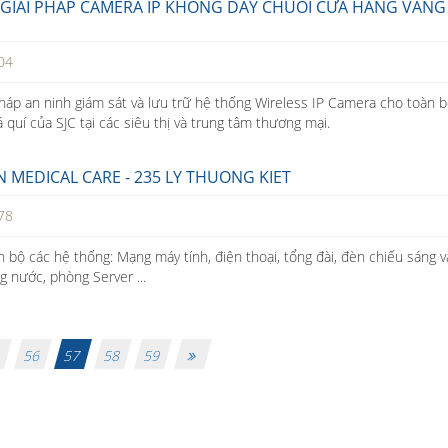
Ế GIẢI PHÁP CAMERA IP KHÔNG DÂY CHUỔI CỬA HÀNG VÀNG
04
 pháp an ninh giám sát và lưu trữ hệ thống Wireless IP Camera cho toàn 
quí của SJC tại các siêu thị và trung tâm thương mại.
N MEDICAL CARE - 235 LY THUONG KIET
78
n bộ các hệ thống: Mạng máy tính, điện thoại, tổng đài, đèn chiếu sáng v
ng nước, phòng Server ...
5
56
57
58
59