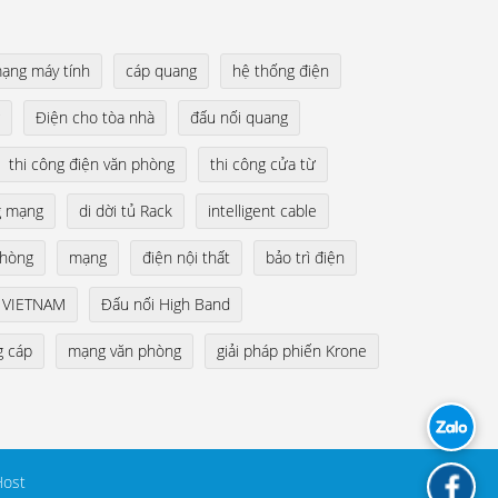
mạng máy tính
cáp quang
hệ thống điện
Điện cho tòa nhà
đấu nối quang
thi công điện văn phòng
thi công cửa từ
g mạng
di dời tủ Rack
intelligent cable
phòng
mạng
điện nội thất
bảo trì điện
 VIETNAM
Đấu nối High Band
g cáp
mạng văn phòng
giải pháp phiến Krone
ost