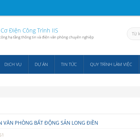
Cơ Điện Công Trình IIS
i công hạ tầng thông tin và điện văn phòng chuyên nghiệp
DỊCH VỤ
DỰ ÁN
TIN TỨC
QUY TRÌNH LÀM VIỆC
ÁN VĂN PHÒNG BẤT ĐỘNG SẢN LONG ĐIỀN
51