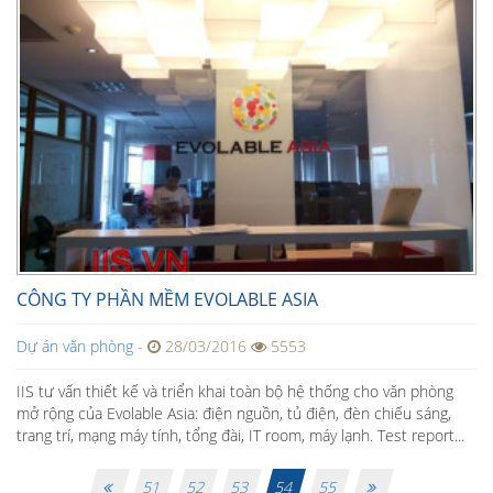
CÔNG TY PHẦN MỀM EVOLABLE ASIA
Dự án văn phòng
-
28/03/2016
5553
IIS tư vấn thiết kế và triển khai toàn bộ hệ thống cho văn phòng
mở rộng của Evolable Asia: điện nguồn, tủ điện, đèn chiếu sáng,
trang trí, mạng máy tính, tổng đài, IT room, máy lạnh. Test report...
51
52
53
54
55