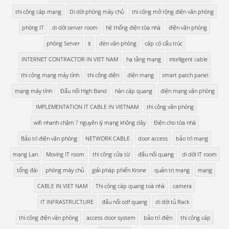
thi công cáp mạng
Di dời phòng máy chủ
thi công mở rộng điện văn phòng
phòng IT
di dời server room
hệ thống điện tòa nhà
điện văn phòng
phòng Server
it
đèn văn phòng
cáp có cấu trúc
INTERNET CONTRACTOR IN VIET NAM
hạ tầng mạng
intelligent cable
thi công mạng máy tính
thi công điện
điện mạng
smart patch panel
mạng máy tính
Đấu nối High Band
hàn cáp quang
điện mạng văn phòng
IMPLEMENTATION IT CABLE IN VIETNAM
thi công văn phòng
wifi nhanh chậm ? nguyên lý mạng không dây
Điện cho tòa nhà
Bảo trì điện văn phòng
NETWORK CABLE
door access
bảo trì mạng
mạng Lan
Moving IT room
thi công cửa từ
đấu nối quang
di dời IT room
tổng đài
phòng máy chủ
giải pháp phiến Krone
quản trị mạng
mạng
CABLE IN VIET NAM
Thi công cáp quang toà nhà
camera
IT INFRASTRUCTURE
đấu nối odf quang
di dời tủ Rack
thi công điện văn phòng
access door system
bảo trì điện
thi công cáp