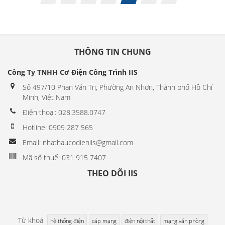
THÔNG TIN CHUNG
Công Ty TNHH Cơ Điện Công Trình IIS
Số 497/10 Phan Văn Trị, Phường An Nhơn, Thành phố Hồ Chí
Minh, Việt Nam
Điện thoại: 028.3588.0747
Hotline: 0909 287 565
Email: nhathaucodieniis@gmail.com
Mã số thuế: 031 915 7407
THEO DÕI IIS
Từ khoá
hệ thống điện
cáp mạng
điện nội thất
mạng văn phòng