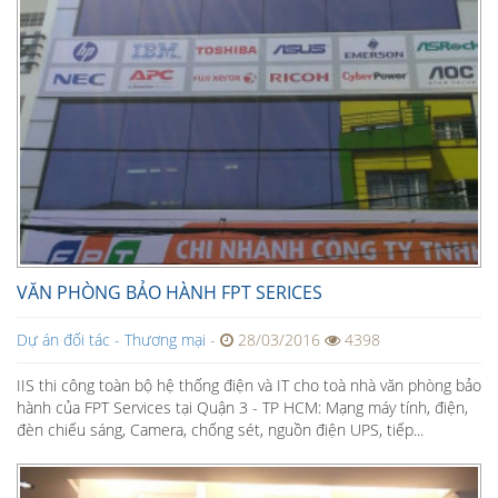
VĂN PHÒNG BẢO HÀNH FPT SERICES
Dự án đối tác - Thương mại
-
28/03/2016
4398
IIS thi công toàn bộ hệ thống điện và IT cho toà nhà văn phòng bảo
hành của FPT Services tại Quận 3 - TP HCM: Mạng máy tính, điện,
đèn chiếu sáng, Camera, chống sét, nguồn điện UPS, tiếp...