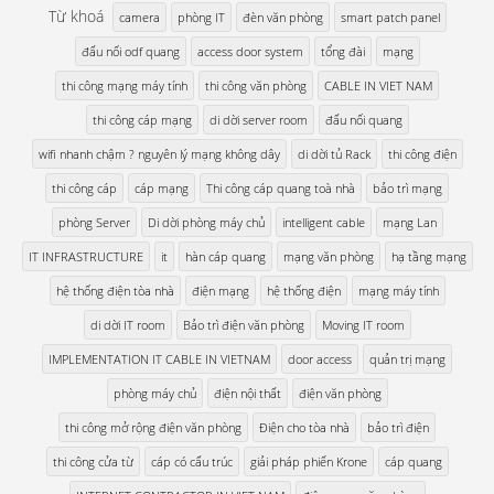
Từ khoá
camera
phòng IT
đèn văn phòng
smart patch panel
đấu nối odf quang
access door system
tổng đài
mạng
thi công mạng máy tính
thi công văn phòng
CABLE IN VIET NAM
thi công cáp mạng
di dời server room
đấu nối quang
wifi nhanh chậm ? nguyên lý mạng không dây
di dời tủ Rack
thi công điện
thi công cáp
cáp mạng
Thi công cáp quang toà nhà
bảo trì mạng
phòng Server
Di dời phòng máy chủ
intelligent cable
mạng Lan
IT INFRASTRUCTURE
it
hàn cáp quang
mạng văn phòng
hạ tầng mạng
hệ thống điện tòa nhà
điện mạng
hệ thống điện
mạng máy tính
di dời IT room
Bảo trì điện văn phòng
Moving IT room
IMPLEMENTATION IT CABLE IN VIETNAM
door access
quản trị mạng
phòng máy chủ
điện nội thất
điện văn phòng
thi công mở rộng điện văn phòng
Điện cho tòa nhà
bảo trì điện
thi công cửa từ
cáp có cấu trúc
giải pháp phiến Krone
cáp quang