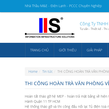
Nhà Thầu M&E - Điện Lạnh - PCCC Chuyên Nghiệp
Công Ty TNHH 
Tư vấn - Thiết kế - Th
TRANG CHỦ
GIỚI THIỆU
GIẢI PHÁP
Home
Tin tức
THI CÔNG HOÀN TRÀ VĂN PHÒN
THI CÔNG HOÀN TRÀ VĂN PHÒNG V
Hoàn tất tháo gỡ hệ MEP - hoàn trả mặt bằng về hiện t
Hành Quận 11 TP HCM
Hệ thống tháo gỡ và thi công đấu nối lại: Tủ điện toà n