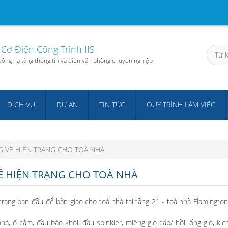
Cơ Điện Công Trình IIS
i công hạ tầng thông tin và điện văn phòng chuyên nghiệp
DỊCH VỤ
DỰ ÁN
TIN TỨC
QUY TRÌNH LÀM VIỆC
G VỀ HIỆN TRẠNG CHO TOÀ NHÀ
Ề HIỆN TRẠNG CHO TOÀ NHÀ
rạng ban đầu để bàn giao cho toà nhà tại tầng 21 - toà nhà Flamington
hà, ổ cắm, đầu báo khói, đầu spinkler, miệng gió cấp/ hồi, ống gió, kíc