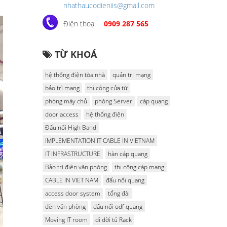
nhathaucodieniis@gmail.com
Điện thoại
0909 287 565
TỪ KHOÁ
hệ thống điện tòa nhà
quản trị mạng
bảo trì mạng
thi công cửa từ
phòng máy chủ
phòng Server
cáp quang
door access
hệ thống điện
Đấu nối High Band
IMPLEMENTATION IT CABLE IN VIETNAM
IT INFRASTRUCTURE
hàn cáp quang
Bảo trì điện văn phòng
thi công cáp mạng
CABLE IN VIET NAM
đấu nối quang
access door system
tổng đài
đèn văn phòng
đấu nối odf quang
Moving IT room
di dời tủ Rack