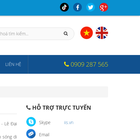
0909 287 565
LIÊN HỆ
HỖ TRỢ TRỰC TUYẾN
Skype
iis.vn
 - Lê Đại
Email
h sóng di