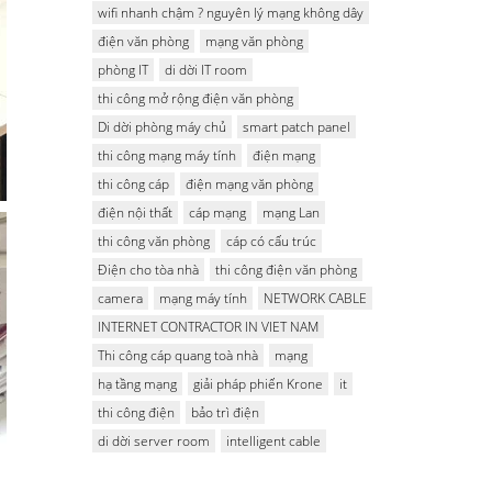
wifi nhanh chậm ? nguyên lý mạng không dây
điện văn phòng
mạng văn phòng
phòng IT
di dời IT room
thi công mở rộng điện văn phòng
Di dời phòng máy chủ
smart patch panel
thi công mạng máy tính
điện mạng
thi công cáp
điện mạng văn phòng
điện nội thất
cáp mạng
mạng Lan
thi công văn phòng
cáp có cấu trúc
Điện cho tòa nhà
thi công điện văn phòng
camera
mạng máy tính
NETWORK CABLE
INTERNET CONTRACTOR IN VIET NAM
Thi công cáp quang toà nhà
mạng
hạ tầng mạng
giải pháp phiến Krone
it
thi công điện
bảo trì điện
di dời server room
intelligent cable