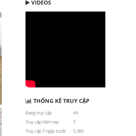
VIDEOS
THỐNG KÊ TRUY CẬP
Đang truy cập
49
Truy cập hôm nay
7
Truy cập 7 ngày trước
5.385