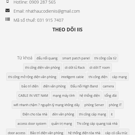
Hotline: 0909 287 565
Email: nhathaucodieniis@gmail.com
Mã số thuế: 031 915 7407
THEO DÕI IIS
Từ khoá
đấu nối quang
smart patch panel
thi công cửa từ
thi công điện văn phòng
di dời tủ Rack
di dời IT room
thi công mở rộng điện văn phòng
intelligent cable
thi công điện
cáp mạng
bảo trì điện
điện văn phòng
Đấu nối High Band
camera
CABLE IN VIET NAM
mạng máy tính
hệ thống điện
tổng đài
wifi nhanh chậm ? nguyên lý mạng không dây
phòng Server
phòng IT
Điện cho tòa nhà
đèn văn phòng
thi công cáp mạng
it
access door system
quản trị mạng
Thi công cáp quang toà nhà
door access
Bảo trì điện văn phòng
hệ thống điện tòa nhà
cáp có cấu trúc