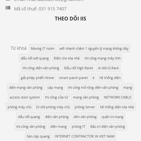
Mã số thuế: 031 915 7407
THEO DÕI IIS
Từ khoá
Moving IT room
wifi nhanh chậm ? nguyên lý mạng không dây
đấu nối odf quang
Điện cho tòa nhà
thi công mạng máy tính
thi công điện văn phòng
Đấu nối High Band
di dời tủ Rack
giải pháp phiến Krone
smart patch panel
it
hệ thống điện
điện mạng văn phòng
cáp mạng
thi công mở rộng điện văn phòng
mạng
access door system
thi công cửa từ
mạng văn phòng
NETWORK CABLE
phòng máy chủ
Di dời phòng máy chủ
phòng Server
hệ thống điện tòa nhà
đấu nối quang
điện văn phòng
đèn văn phòng
quản trị mạng
thi công văn phòng
điện mạng
phòng IT
Bảo trì điện văn phòng
hàn cáp quang
INTERNET CONTRACTOR IN VIET NAM