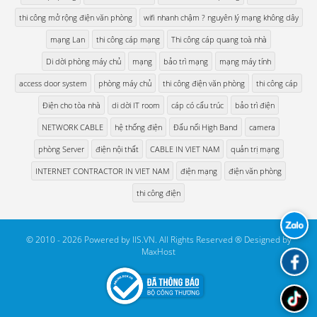
thi công mở rộng điện văn phòng
wifi nhanh chậm ? nguyên lý mạng không dây
mạng Lan
thi công cáp mạng
Thi công cáp quang toà nhà
Di dời phòng máy chủ
mạng
bảo trì mạng
mạng máy tính
access door system
phòng máy chủ
thi công điện văn phòng
thi công cáp
Điện cho tòa nhà
di dời IT room
cáp có cấu trúc
bảo trì điện
NETWORK CABLE
hệ thống điện
Đấu nối High Band
camera
phòng Server
điện nội thất
CABLE IN VIET NAM
quản trị mạng
INTERNET CONTRACTOR IN VIET NAM
điện mạng
điện văn phòng
thi công điện
© 2010 - 2026 Powered by IIS.VN. All Rights Reserved ® Designed by
MaxHost