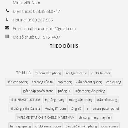
Minh, Việt Nam
Điện thoại: 028.3588.0747
Hotline: 0909 287 565
Email: nhathaucodieniis@gmail.com
Mã số thuế: 031 915 7407
THEO DÕI IIS
Từ khoá
thi công văn phòng
intelligent cable
di dời tủ Rack
đèn văn phòng
thi công cửa từ
cáp mạng
đấu nối odf quang
cáp quang
giải pháp phiến Krone
phòng IT
điện mạng văn phòng
IT INFRASTRUCTURE
hạ tầng mạng
mạng văn phòng
đấu nối quang
hệ thống điện tòa nhà
Moving IT room
tổng đài
it
smart patch panel
IMPLEMENTATION IT CABLE IN VIETNAM
thi công mạng máy tính
hàn cáp quang
di dời server room
Bảo trì điện văn phòng
door access