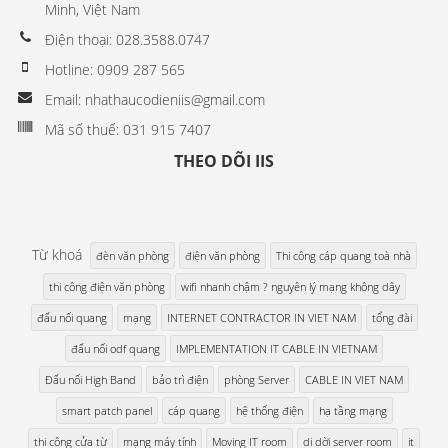
Minh, Việt Nam
Điện thoại: 028.3588.0747
Hotline: 0909 287 565
Email: nhathaucodieniis@gmail.com
Mã số thuế: 031 915 7407
THEO DÕI IIS
Từ khoá
đèn văn phòng
điện văn phòng
Thi công cáp quang toà nhà
thi công điện văn phòng
wifi nhanh chậm ? nguyên lý mạng không dây
đấu nối quang
mạng
INTERNET CONTRACTOR IN VIET NAM
tổng đài
đấu nối odf quang
IMPLEMENTATION IT CABLE IN VIETNAM
Đấu nối High Band
bảo trì điện
phòng Server
CABLE IN VIET NAM
smart patch panel
cáp quang
hệ thống điện
hạ tầng mạng
thi công cửa từ
mạng máy tính
Moving IT room
di dời server room
it